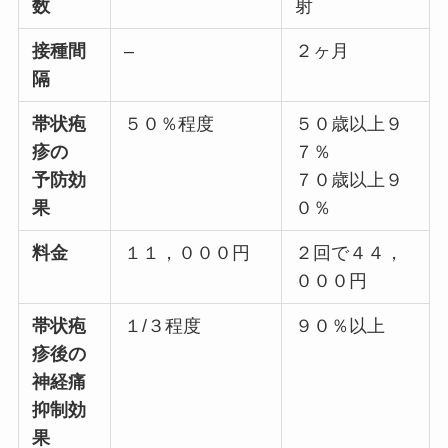
数
射
接種間
–
２ヶ月
隔
帯状疱
５０％程度
５０歳以上９
疹の
７％
予防効
７０歳以上９
果
０％
料金
１１，０００円
２回で４４，
０００円
帯状疱
１/３程度
９０％以上
疹後の
神経痛
抑制効
果