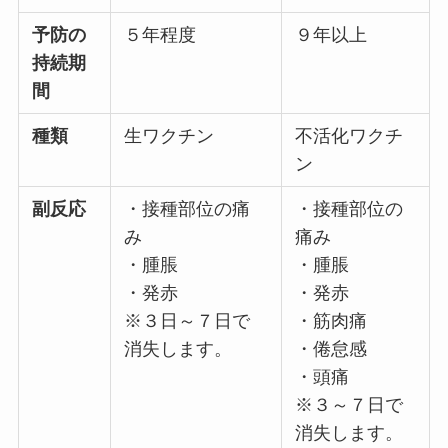
予防の
５年程度
９年以上
持続期
間
種類
生ワクチン
不活化ワクチ
ン
副反応
・接種部位の痛
・接種部位の
み
痛み
・腫脹
・腫脹
・発赤
・発赤
※３日～７日で
・筋肉痛
消失します。
・倦怠感
・頭痛
※３～７日で
消失します。