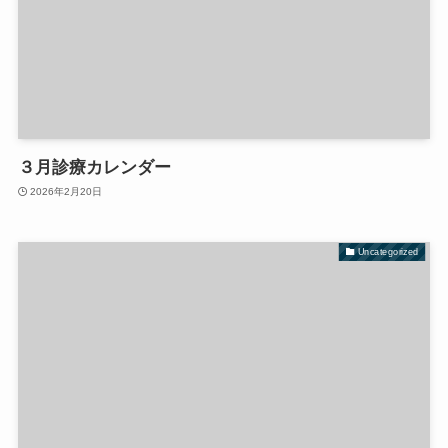
３月診療カレンダー
2026年2月20日
Uncategorized