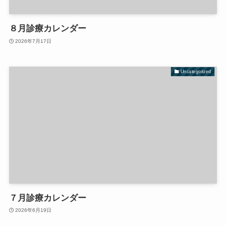
８月診療カレンダー
2026年7月17日
Uncategorized
７月診療カレンダー
2026年6月19日